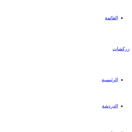
القائمة
زركشات
الرئيسية
الدردشة