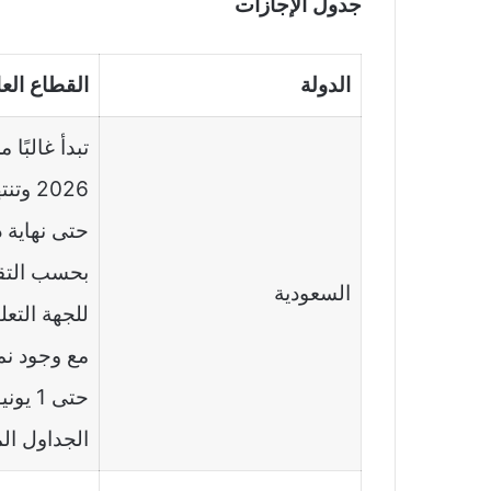
جدول الإجازات
الدولة
القطاع العا
2026 
حتى نهاية د
بحسب التقو
السعودية
للجهة التعل
مع وجود نم
حتى 1 
الجداول ال