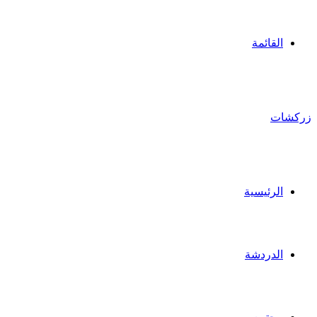
القائمة
زركشات
الرئيسية
الدردشة