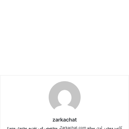
zarkachat
كاتب ومحرر لدى موقع Zarkachat.com، متخصص في تقديم محتوى متنوع