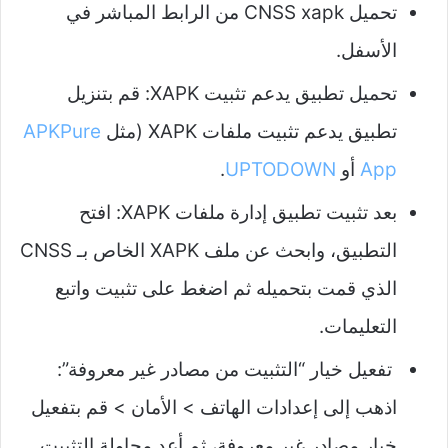
تحميل CNSS xapk من الرابط المباشر في
الأسفل.
تحميل تطبيق يدعم تثبيت XAPK: قم بتنزيل
تطبيق يدعم تثبيت ملفات XAPK (مثل
APKPure
App
أو
UPTODOWN
.
بعد تثبيت تطبيق إدارة ملفات XAPK: افتح
التطبيق، وابحث عن ملف XAPK الخاص بـ CNSS
الذي قمت بتحميله ثم اضغط على تثبيت واتبع
التعليمات.
تفعيل خيار “التثبيت من مصادر غير معروفة”:
اذهب إلى إعدادات الهاتف > الأمان > قم بتفعيل
خيار مصادر غير معروفة، ثم أعد محاولة التثبيت.