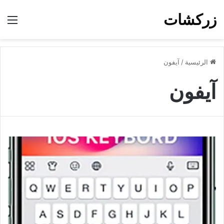
زركشات
الق
الرئيسية
/
آيفون
آيفون