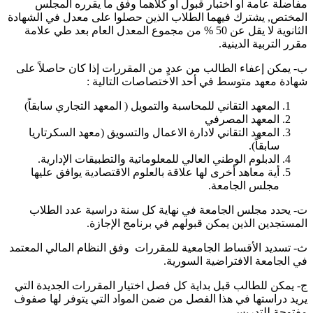
فاضلة عامة أو اختبار قبول أو كلاهما وفق ما يقرره المجلس
لمختص, يشترك فيهما الطلاب الذين حصلوا على معدل في الشهادة
الثانوية لا يقل عن 50 % من مجموع المعدل العام بعد طي علامة
قرر التربية الدينية.
‌- يمكن إعفاء الطالب من عددٍ من المقررات إذا كان حاصلاً على
هادة معهد متوسط في أحد الاختصاصات التالية :
المعهد التقاني للمحاسبة والتمويل ( المعهد التجاري سابقاً)
المعهد المصرفي
المعهد التقاني لادارة الاعمال والتسويق (معهد السكرتاريا
سابقاً).
الدبلوم الوطني العالي للمعلوماتية والتطبيقات الإدارية.
أية معاهد أخرى لها علاقة بالعلوم الاقتصادية يوافق عليها
مجلس الجامعة.
‌- يحدد مجلس الجامعة في نهاية كل سنة دراسية عدد الطلاب
لمستجدين الذين يمكن قبولهم في برنامج الإجازة.
‌- تسديد الأقساط الجامعية للمقررات وفق النظام المالي المعتمد
ي الجامعة الافتراضية السورية.
‌- يمكن للطالب قبل بداية كل فصل اختيار المقررات الجديدة التي
ريد دراستها في هذا الفصل من ضمن المواد التي يتوفر لها صفوف
فتوحة للتدريس.