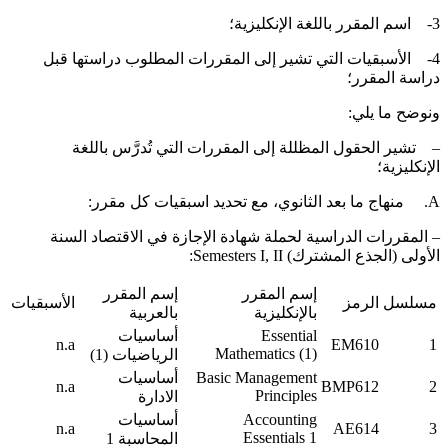
لمقرر باللغة الإنكليزية؛
4- الأسبقيات التي تشير إلى المقررات المطلوب دراستها قبل
راسة المقرر؛
نوضح ما يلي:
 تشير الحقول المظللة إلى المقررات التي تُدرَّس باللغة
لإنكليزية؛
ما بعد الثانوي، مع تحديد اسبقيات كل مقرر:
 المقررات الدراسية لحملة شهادة الإجازة في الاقتصاد السنة
لأولى (الجذع المشترك) Semesters I, II:
إسم المقرر
إسم المقرر
مسلسل
الرمز
الأسبقيات
بالإنكليزية
بالعربية
Essential
أساسيات
n.a
EM610
1
Mathematics (1)
الرياضيات (1)
Basic Management
أساسيات
n.a
BMP612
2
Principles
الادارة
Accounting
أساسيات
n.a
AE614
3
Essentials 1
المحاسبة 1