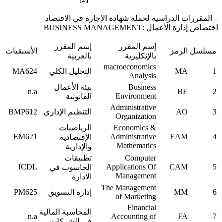
 المقررات الدراسية لحملة شهادة الإجازة في الاقتصاد
ختصاص إدارة الأعمال :BUSINESS MANAGEMENT
إسم المقرر
إسم المقرر
مسلسل
الرمز
الأسبقيات
بالإنكليزية
بالعربية
macroeconomics
1
MA
التحليل الكلي
MA624
Analysis
Business
بيئة الأعمال
n.a
BE
2
Environment
القانونية
Administrative
3
AO
التنظيم الإداري
BMP612
Organization
Economics &
الرياضيات
EM621
Administrative
EAM
4
الإقتصادية
Mathematics
والإدارية
Computer
تطبيقات
ICDL
Applications Of
CAM
5
الحاسوب في
Management
الادارة
The Management
6
MM
إدارة التسويق
PM625
of Marketing
Financial
المحاسبة المالية
n.a
Accounting of
FA
7
في الشركات