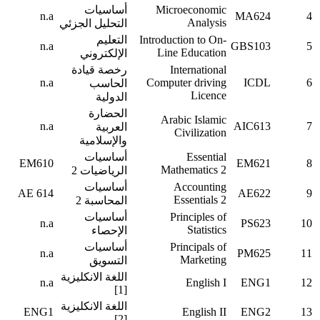
Microeconomic
أساسيات
n.a
MA624
4
Analysis
التحليل الجزئي
Introduction to On-
التعليم
n.a
GBS103
5
Line Education
الإلكتروني
International
رخصة قيادة
n.a
Computer driving
ICDL
6
الحاسب
Licence
الدولية
الحضارة
Arabic Islamic
n.a
AIC613
7
العربية
Civilization
والإسلامية
Essential
أساسيات
EM610
EM621
8
Mathematics 2
الرياضيات 2
Accounting
أساسيات
AE 614
AE622
9
Essentials 2
المحاسبة 2
Principles of
أساسيات
n.a
PS623
10
Statistics
الإحصاء
Principals of
أساسيات
n.a
PM625
11
Marketing
التسويق
اللغة الانكليزية
n.a
English I
ENG1
12
[1]
اللغة الانكليزية
ENG1
English II
ENG2
13
[2]