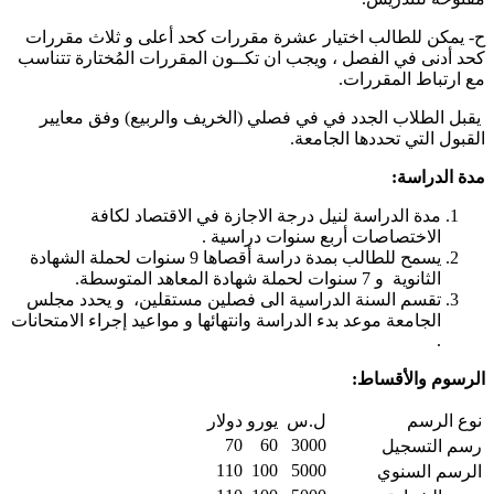
‌- يمكن للطالب اختيار عشرة مقررات كحد أعلى و ثلاث مقررات
حد أدنى في الفصل ، ويجب ان تكــون المقررات المُختارة تتناسب
ع ارتباط المقررات.
قبل الطلاب الجدد في في فصلي (الخريف والربيع) وفق معايير
لقبول التي تحددها الجامعة.
دة الدراسة:
مدة الدراسة لنيل درجة الاجازة في الاقتصاد لكافة
الاختصاصات أربع سنوات دراسية .
يسمح للطالب بمدة دراسة أقصاها 9 سنوات لحملة الشهادة
الثانوية و 7 سنوات لحملة شهادة المعاهد المتوسطة.
تقسم السنة الدراسية الى فصلين مستقلين، و يحدد مجلس
الجامعة موعد بدء الدراسة وانتهائها و مواعيد إجراء الامتحانات
.
لرسوم والأقساط:
نوع الرسم
ل.س
يورو
دولار
70
60
3000
رسم التسجيل
110
100
5000
الرسم السنوي