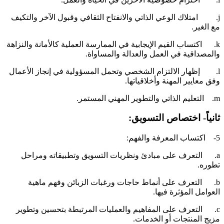
j. امتلاك الوعي الذاتي والانفتاح الثقافي وقبول الآخر والتكيف
ع الغير.
k. اكتساب القيم الإيجابية في الممارسة العملية كالأمانة والنزاهة
المصداقية في العمل والعدالة والمساواة.
l. إظهار الالتزام الشخصي وتحمل المسؤولية في إنجاز الأعمال
فق معايير المهنة وأخلاقياتها.
ليم الذاتي والتطوير المهني المستمر.
انياً- اختصاص التسويق:
اب المعرفة والفهم:
a. التعرف على مبادئ ونظريات التسويق وتطبيقاته ومراحل
طوره.
b. التعرف على أنماط حاجات ورغبات الزبائن وفهم ماهية
لعوامل المؤثرة فيها.
c. التعرف على المفاهيم والعمليات المرتبطة بتحسين وتطوير
زيج المنتجات أو الخدمات.