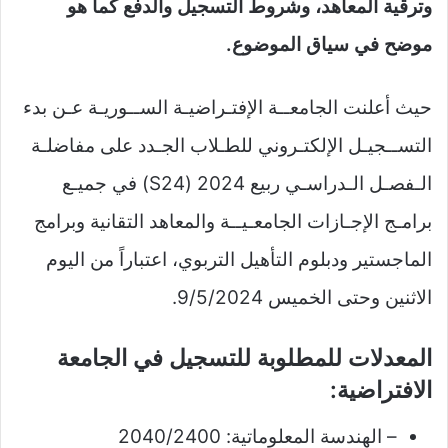
وترقية المعاهد، وشروط التسجيل والدفع كما هو
موضح في سياق الموضوع.
حيث أعلنت الجامعــة الإفتـراضيـة الســوريـة عـن بدء
التســجيـل الإلكتـروني للطـلاب الجـدد على مفاضلـة
الـفصـل الـدراسـي ربيع 2024 (S24) في جميـع
برامـج الإجـازات الجامعـيــة والمعاهد التقانية وبرامج
الماجستير ودبلوم التأهيل التربوي، اعتباراً من اليوم
الاثنين وحتى الخميس 9/5/2024.
المعدلات للمطلوبة للتسجيل في الجامعة
الافتراضية:
– الهندسة المعلوماتية: 2040/2400