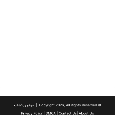
© Copyright 2026, All Rights Reserved | موقع زركشات
Privacy Policy
|
DMCA
|
Contact Us
|
About Us