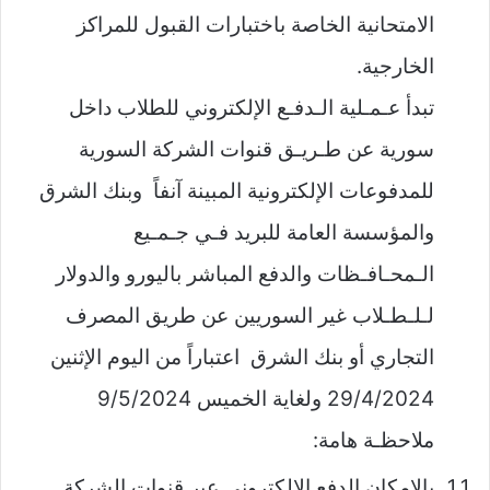
الامتحانية الخاصة باختبارات القبول للمراكز
الخارجية.
تبدأ عـمـلية الـدفـع الإلكتروني للطلاب داخل
سورية عن طـريـق قنوات الشركة السورية
للمدفوعات الإلكترونية المبينة آنفاً وبنك الشرق
والمؤسسة العامة للبريد فـي جـمـيع
الـمحـافـظات والدفع المباشر باليورو والدولار
لـلـطـلاب غير السوريين عن طريق المصرف
التجاري أو بنك الشرق اعتباراً من اليوم الإثنين
29/4/2024 ولغاية الخميس 9/5/2024
ملاحظـة هامة:
بالإمكان الدفع الإلكتروني عبر قنوات الشركة