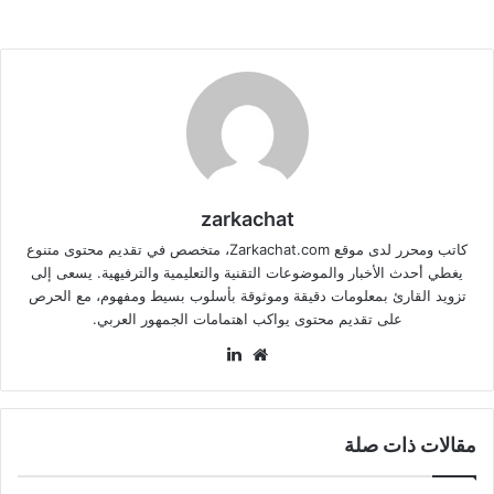
zarkachat
كاتب ومحرر لدى موقع Zarkachat.com، متخصص في تقديم محتوى متنوع
يغطي أحدث الأخبار والموضوعات التقنية والتعليمية والترفيهية. يسعى إلى
تزويد القارئ بمعلومات دقيقة وموثوقة بأسلوب بسيط ومفهوم، مع الحرص
على تقديم محتوى يواكب اهتمامات الجمهور العربي.
موقع
لينكدإن
الويب
مقالات ذات صلة