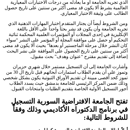
الذي تجريه الجامعة أو ما يعادله من درجات الاختبارات المعيارية
العالمية بشرط ألا يكون قد مضى أكثر من سنتين على تاريخ حصول
الطالب على وثيقة الاختبار المعياري.
ومن الشروط أيضاً أن يجتاز المتقدم اختبار المهارات الذهنية الذي
تجريه الجامعة وأن يكون قد نشر بحثاً واحداً على الأقل باللغة
الإنكليزية في إحدى المجلات أو المؤتمرات العلمية المحكمة ثنائية
التحكيم أو حصل على موافقة المجلة أو المؤتمر على النشر “سواء
كان النشر خلال مرحلة الماجستير أو بعدها” بحيث ألا يكون قد مضى
أكثر من سنتين على تاريخ الحصول على الموافقة على نشر البحث
إضافة إلى تقديم مقترح “عنوان وهدف” بحث مقبول.
وأشارت الجامعة إلى أن التسجيل مستمر خلال شهري حزيران
وتموز على أن يقدم الطلاب استمارات أبحاثهم قبل تاريخ ال 30 من
تموز كحد أقصى مبينة أن تقديم الأوراق الثبوتية يكون بشكل شخصي
وذلك ضمن المركز الرئيسي للجامعة بدمشق حيث يسدد الطلاب
أجور التسجيل الأولية الخاصة بتقديم الطلبات وامتحانات القبول.
تفتح الجامعة الافتراضية السورية التسجيل
في برنامج الدكتوراه الأكاديمي وذلك وفقاً
للشروط التالية: