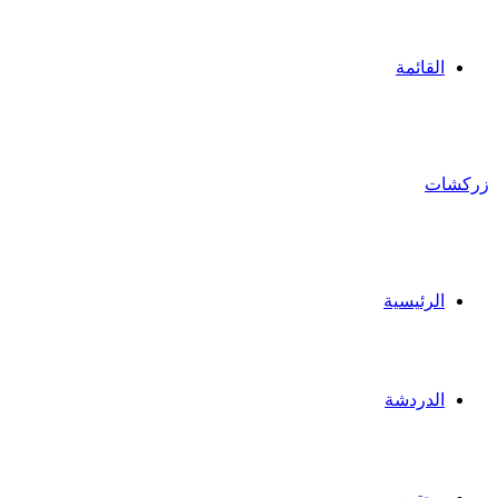
القائمة
زركشات
الرئيسية
الدردشة