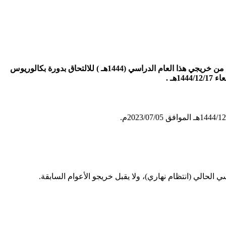
أعلنت الإدارة العامة للقبول المركزي بوكالة وزارة الداخلية للشؤون العسكرية في السعودية عن فتح باب القبول لحملة شهادة الثانوية العامة من خريجي هذا العام الدراسي (1444هـ ) للالتحاق بدورة بكالوريوس
 الحالي (انتظام نهاري)، ولا يقبل خريجو الأعوام السابقة.