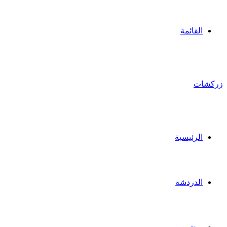
القائمة
زركشات
الرئيسية
الدردشة