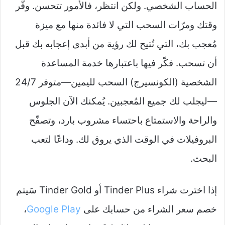
الحساب الشخصي. ولكن انتظر، فالأمور تتحسن. وفّر
وقتك ومرّات السحب التي لا فائدة منها مع ميزة
مُعجب بك، التي تُتيح لك رؤية من أبدى إعجابه بك قبل
أن تسحب. فكّر فيها باعتبارها خدمة المساعدة
الشخصية (الكونسيرج) السحب لليمين—متوفر 24/7
—ليجلب لك جميع المُعجبين. يُمكنك الآن الجلوس
والراحة والاستمتاع باحتساء مشروب بارد، وتصفّح
البروفيلات في الوقت الذي يروق لك. وداعًا لتعب
البحث.
إذا اخترت شراء Tinder Plus أو Tinder Gold سَيتم
خصم سعر الشراء من حسابك على
Google Play
،