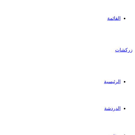
القائمة
زركشات
الرئيسية
الدردشة