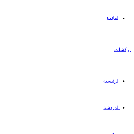
القائمة
زركشات
الرئيسية
الدردشة