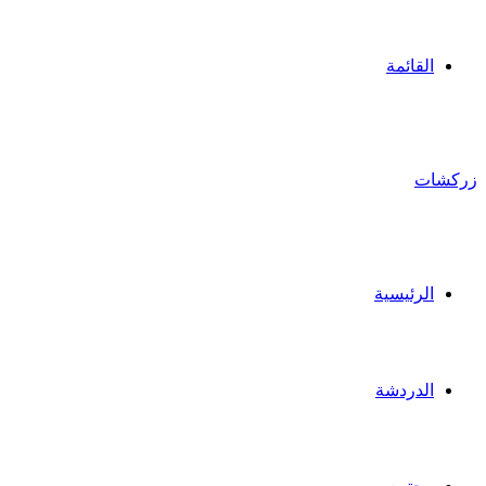
القائمة
زركشات
الرئيسية
الدردشة