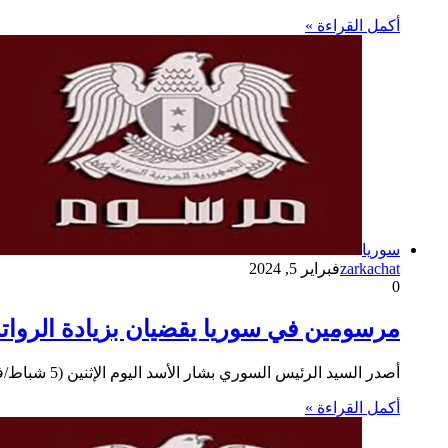
أكمل القراءة »
سوريا
zarkachat
فبراير 5, 2024
0
مرسومين في سوريا يقضيان بزيادة الرواتب وال
أصدر السيد الرئيس السوري بشار الأسد اليوم الإثنين (5 شباط/فبراير 2024) المرسومين التشريعيين رقم (7) و(8) القاضيين بإضافة نسبة 50…
أكمل القراءة »