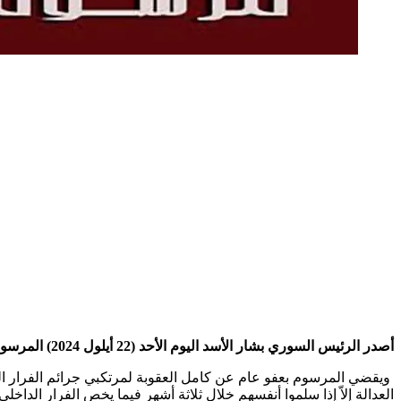
أصدر الرئيس السوري بشار الأسد اليوم الأحد (22 أيلول 2024) المرسوم التشريعي رقم (27) لعام 2024 الذي يتضمن عفواً عاماً عن جرائم الفرار والجنح والمخالفات المرتكبة قبل تاريخ 22-9-2024.
ويقضي المرسوم بعفو عام عن كامل العقوبة لمرتكبي جرائم الفرار ال
العدالة إلاّ إذا سلموا أنفسهم خلال ثلاثة أشهرٍ فيما يخص الفرار الداخل