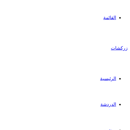
القائمة
زركشات
الرئيسية
الدردشة