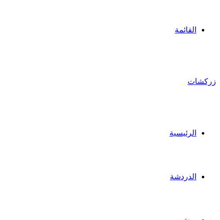
القائمة
زركشات
الرئيسية
الدردشة