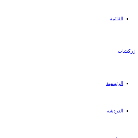
القائمة
زركشات
الرئيسية
الدردشة