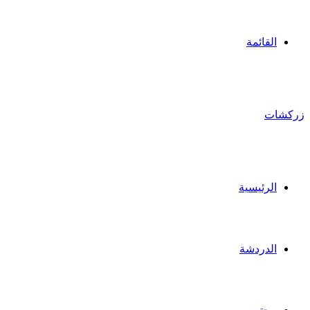
القائمة
زركشات
الرئيسية
الدردشة