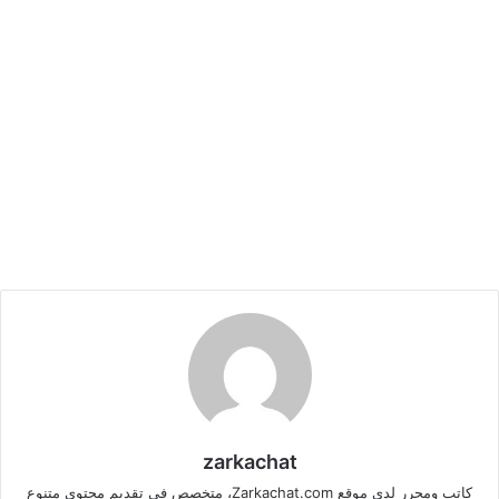
zarkachat
كاتب ومحرر لدى موقع Zarkachat.com، متخصص في تقديم محتوى متنوع