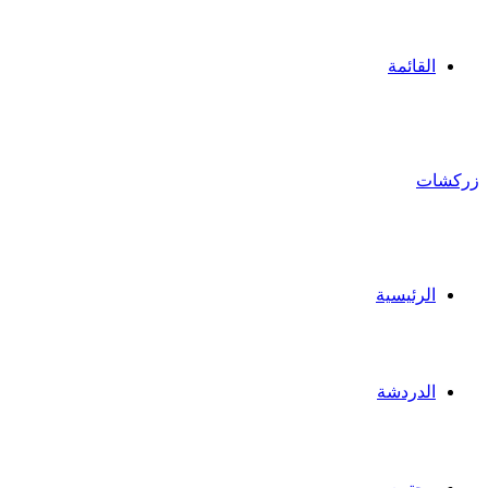
القائمة
زركشات
الرئيسية
الدردشة