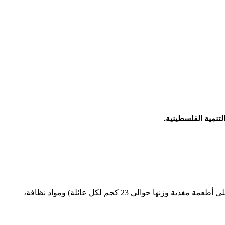
تركز على توفير الغذاء، المياه النقية، المستلزمات الصحية، والمأوى للنازحين والمتضررين من الحرب، من خلال توزيع طرود غذائية (تحتوي على أطعمة مغذية وزنها حوالي 23 كجم لكل عائلة) ومواد نظافة،