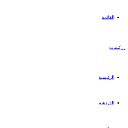
القائمة
زركشات
الرئيسية
الدردشة