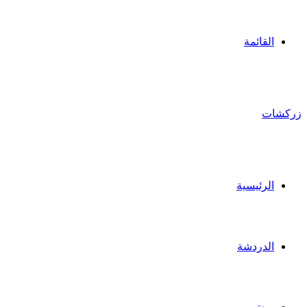
القائمة
زركشات
الرئيسية
الدردشة