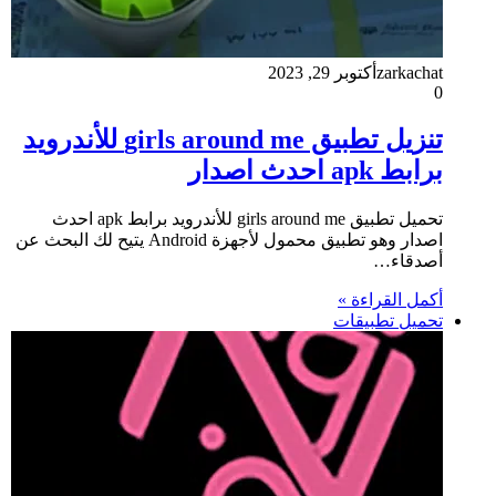
zarkachat
أكتوبر 29, 2023
0
تنزيل تطبيق girls around me للأندرويد
برابط apk احدث اصدار
تحميل تطبيق girls around me للأندرويد برابط apk احدث
اصدار وهو تطبيق محمول لأجهزة Android يتيح لك البحث عن
أصدقاء…
أكمل القراءة »
تحميل تطبيقات