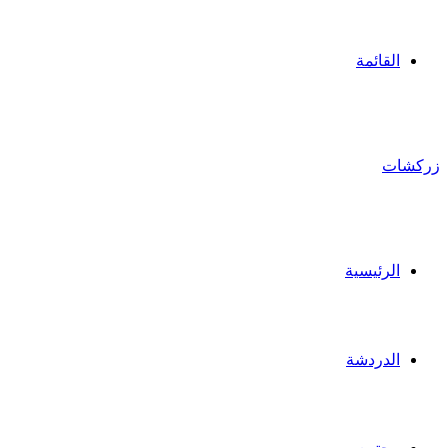
القائمة
زركشات
الرئيسية
الدردشة