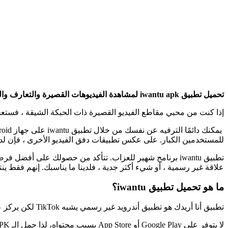
تحميل تطبيق iwantu apk لمشاهدة الفيديوهات القصيرة والتعارف والدردشة على الاندرويد يكرر التطبيق تمامًا وظائف وإمكانيات
إذا كنت من محبي مقاطع الفيديو القصيرة ذات الحبكة الشيقة ، فستعجب
للمستخدمين الكبار. على عكس تطبيقات دفق الفيديو الأخرى ، فإن ل
تطبيق iwantu برنامج شهير للعزاب. تتأكد من حصولك على أ
علاقة غير رسمية ، أو شيء أكثر جدية ، فلدينا ما يناسبك. إنهم فقط ين
ما هو تحميل تطبيق iwantu؟
تطبيق أنا أريدك هو تطبيق أندرويد غير رسمي يشبه TikTok لكن يركز على مشاركة فيديوهات قصيرة للبالغين، مع ميزات مثل التعارف والمحتوى الحسي دون إعلانات أو تسجيل إلزامي.​