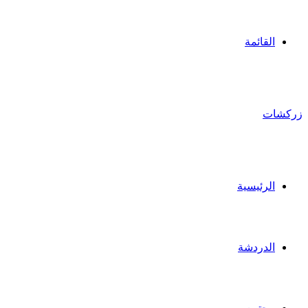
القائمة
زركشات
الرئيسية
الدردشة