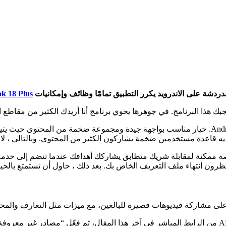
k 18 Plus
ك هذا البرنامج. في جوهرها يحوي برنامج أنا أريدك الكثير من مقاطع 
يمكنك دائمًا الترفيه عن نفسك من خلال تطبيق iwantu على جهاز Android. خيار مناسب بواجهة جيدة و
ديه قاعدة مستخدمين ضخمة يشاركون الكثير من المحتوى. وبالتالي ، 
فضل فرصة ممكنة لمقابلة شريك متطابق يشاركك أهدافك عندما تنضم إلى خدمة
تظرون انتهاء ملف التعريف الخاص بك. بعد ذلك ، حاول أن تستمتع بالحياة
لا يتوفر على Google Play أو App Store بسبب محتواه، لذا حمل الـ APK من الرابط المباشر في آخر هذا الم