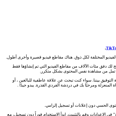
.
TikTo
الفيديو المختلفة لكل ذوق. هناك مقاطع فيديو قصيرة وأخرى أطول.
مجموعة ضخمة من المحتوى حيث يتيح لك دفق مئات الآلاف من مقاطع الفيديو التي تم إنشاؤها فقط
لا تمل من مشاهدة نفس المحتوى بشكل متكرر.
 التوفيق بيننا. سواء كنت تبحث عن علاقة عاطفية للبالغين ، أو
 المنعزلة ومرحبًا بك في دردشة الفردي القذرة. يبدو جيدًا .
قال، ثم فعّل “مصادر غير معروفة” في الإعدادات وقم بالتثبيت.​ ابدأ الاستخدام فوراً دون تسجيل، مع