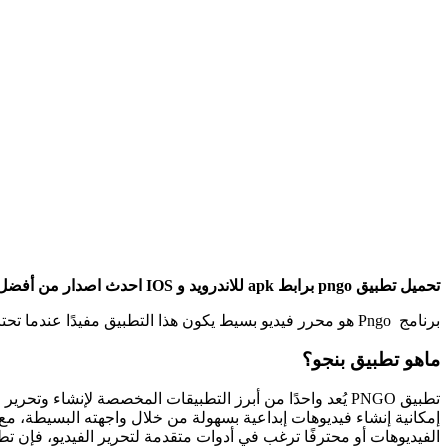
تحميل تطبيق pngo برابط apk للاندرويد و IOS احدث اصدار من أفضل التطبيقات واسهلها لتحرير الفيديوهات وقصها على هيئة مقاطع صغيرة بجودة عالية.
برنامج Pngo هو محرر فيديو بسيط يكون هذا التطبيق مفيدًا عندما تحتاج إلى قطع مقطع فيديو طويل إلى أجزاء حتى تتمكن من مشاركتها من تطبيقات الوسائط الاجتماعية الأخرى ، أو ضغط الفيديو.
ماهو تطبيق بنجو؟
تطبيق PNGO يُعد واحدًا من أبرز التطبيقات المخصصة لإنشاء
إمكانية إنشاء فيديوهات إبداعية بسهولة من خلال واجهته البسيطة، 
الفيديوهات أو محترفًا ترغب في أدوات متقدمة لتحرير الفيديو، فإن تطبيق PNGO هو الخيار المثالي لتلبية احتياجاتك وإطلاق العنان 