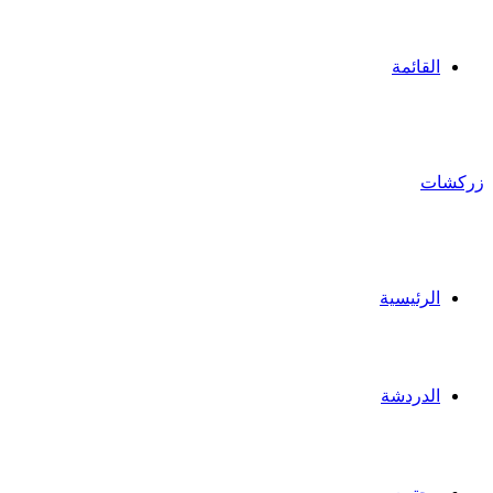
القائمة
زركشات
الرئيسية
الدردشة