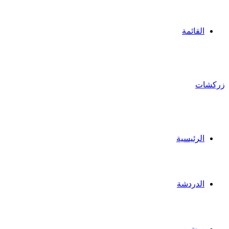
القائمة
زركشات
الرئيسية
الدردشة