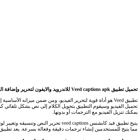
تحميل تطبيق Veed captions apk للاندرويد والايفون لتحرير وإضافة النص للفيديو بأحدث نسخة حيث يقوم بإضافة ترجمات إلى مقاطع الفيديو بسهولة.
تحميل الفيديو وسيقوم التطبيق بتحويل الكلام إلى نص بشكل تلقائي كما
يمكنك تنزيل الفيديو مع الترجمات أو بدونها.
يتيح تطبيق فيد كابشنس veed captions
مما يتيح للمستخدمين إنشاء ترجمات دقيقة وفعالة بسرعة. يعد تطبيق Veed Captions أداة قوية ومفيدة لأولئك الذين يرغبون في تعزيز إنتاج الفيديو الخاص بهم بترجمات محترف