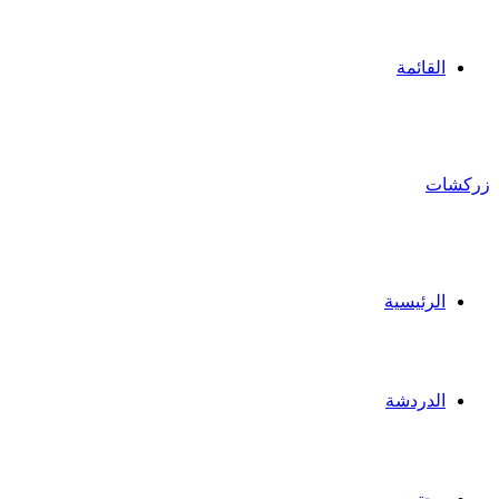
القائمة
زركشات
الرئيسية
الدردشة