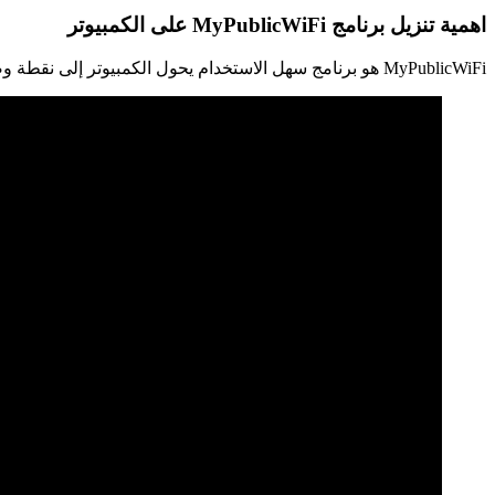
اهمية تنزيل برنامج MyPublicWiFi على الكمبيوتر
MyPublicWiFi هو برنامج سهل الاستخدام يحول الكمبيوتر إلى نقطة وصول لاسلكية Wi-Fi ونقطة اتصال متعددة الوظائف بحيث يمكن لأي شخص قريب تصفح الإنترنت من خلال المشاركة الخاصة بك.