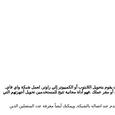
MyPublicW على الكمبيوتر وهو أداة مجانية لإعادة بث الإنترنت عن طريق الوايرلس إلى نقطة اتصال (WiFi hotspot)، حيث يقوم بتحويل اللابتوب أو الكمبيوتر إلي راوتر, لعمل شبكة واي فاي,
أو مقر عملك .فهو أداة مجانية تتيح للمستخدمين تحويل أجهزتهم التي
 عند اتصاله بالشبكة, ويمكنك أيضاً معرفة عدد المتصلين الذين