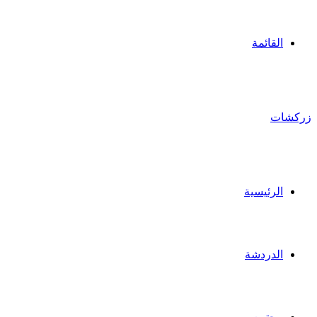
القائمة
زركشات
الرئيسية
الدردشة