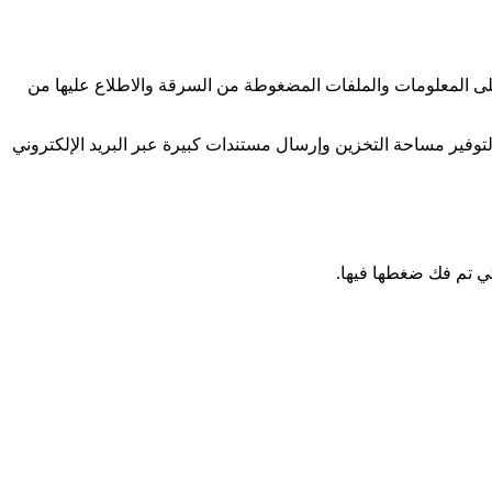
على المعلومات والملفات المضغوطة من السرقة والاطلاع عليها من
الصيغ مثل: ARC , TAR,ZIP , XXE وغيرها ويستخدم لضغط الملفات لتوفير مساحة التخزين وإرسال مستندات كبيرة عبر البريد الإلكتروني