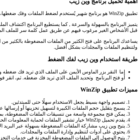
اهمية تحميل برنامج وين زيب
تطبيق WinZip هو برنامج شهير يُستخدم لضغط الملفات وفك ضغطها، مما يسهل إدارة المساحات التخزينية ومشاركة الملفات.
يتميز البرنامج بالسهولة والسرعة , كما يستطيع البرنامج اكتشاف ال
قبل الأشخاص الغير مرغوب فيهم عن طريق عمل كلمة سر للملف ال
ولتنظيم الملفات والمجلدات بشكل أفضل.
طريقة استخدام وين زيب لفك الضغط
إما النقر بزر الماوس الأيمن على الملف الذي تريد فك ضغطه وت
أو فتح البرنامج وتحديد الملف الذي تريد فك ضغطه. ثم، انقر فوق “Unzip” في شريط الأدوات وحدد المكان الذي تريد حفظ الملفات التي تم فك ضغطه
مميزات تطبيق
WinZip
تصميم واجهة بسيط يجعل الاستخدام سهلًا حتى للمبتدئين.
يسمح بتقليل حجم الملفات الكبيرة لتسهيل تخزينها أو إرسالها عبر
يمكن فتح مجموعة واسعة من تنسيقات الملفات المضغوطة، بما في ذلك ZIP وRAR 
يقدم تحميل WinZip خيار تشفير الملفات لحماية المعلومات الحساسة بكلمة مرور.
يتيح وين زيب مشاركة الملفات المضغوطة بسهولة عبر البريد الإ
يحتوي على أدوات لتنظيم وإدارة الملفات والمجلدات.
يتيح الوصول إلى الملفات المضغوطة المخزنة في خدمات التخزي