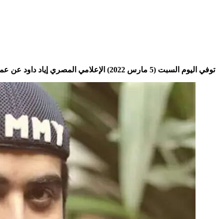
توفي اليوم السبت (5 مارس 2022) الإعلامي المصري إياد داود عن عمر ناهز الـ39 عاما متأثرا بإصابته بمرض كوفيد 19.