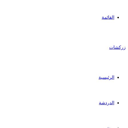
القائمة
زركشات
الرئيسية
الدردشة