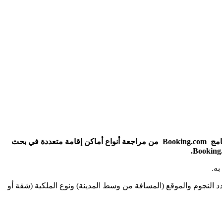
تحميل تطبيق Booking.com بوكينغ دوت كوم على الهاتف أفضل تطبيقات حجز الفنادق عالميا للأندرويد و الآيفون ورابط apk، حيث يمكنك برنامج Booking.com من مراجعة أنواع أماكن إقامة متعددة في بحث
ه.
تقييم عدد النجوم والموقع (المسافة من وسط المدينة) ونوع الملكية (شقة أو