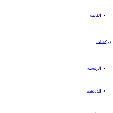
القائمة
زركشات
الرئيسية
الدردشة