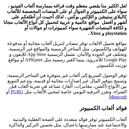
لعل الكثير منا يقضي معظم وقت فراغه بممارسة ألعاب الفيديو ،
سواء على الكمبيوتر و الجوال او على المنصات المخصصة للألعاب
كالبلاي ستيشن و اللإكس بوكس ، لذلك أحببت أن أطلعكم على
أشهر و أفضل مواقع عالمية و عربية لتحميل كل أنواع الألعاب مجانا
و لكافة المنصات الشهيرة سواء كمبيوترات أو جوالات أو
playstation و Xbox .
مواقع تحميل الالعاب توفر مصادر لتنزيل ألعاب مجانية أو مدفوعة
للهواتف والكمبيوتر، مثل المتاجر الرسمية والمواقع غير الرسمية،
وتختلف في الجودة والأمان. تشمل الرسمية App Store للايفون و
Google Play للأندرويد، بينما الغير رسمية مثل APKpure أو مواقع
تورنت للكمبيوتر.​
توفر الوصول السريع إلى ألعاب غير متوفرة في المتاجر الرسمية،
وتسمح بتوفير المال عبر إصدارات مجانية أو قديمة، وتدعم التنويع
بين الأنواع (أكشن، مغامرات، ألغاز). تساعد في تجربة ألعاب قبل
الشراء، وتعزز الترفيه اليومي خاصة لمحبي الألعاب مثل
PUBG
أو
.
Minecraft
فوائد ألعاب الكمبيوتر
ألعاب الكمبيوتر توفر فوائد متعددة على الصحة العقلية والبدنية
والاجتماعية عند ممارستها باعتدال، مثل تحسين التركيز والذاكرة