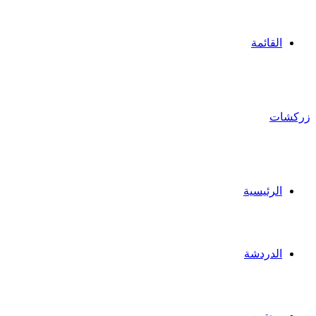
القائمة
زركشات
الرئيسية
الدردشة