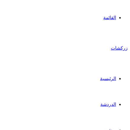
القائمة
زركشات
الرئيسية
الدردشة