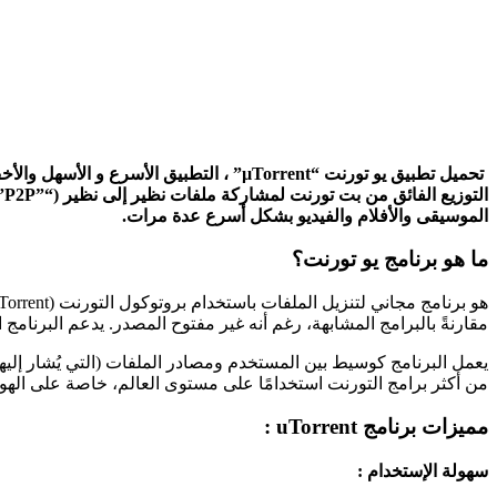
تحميل تطبيق يو تورنت “µTorrent” ، التط
ا
الموسيقى والأفلام والفيديو بشكل أسرع عدة مرات.
ما هو برنامج يو تورنت؟
مقارنةً بالبرامج المشابهة، رغم أنه غير مفتوح المصدر. يدعم البرنامج انظمة تشغيل متعددة مثل Windows وMac وoid
يعمل البرنامج كوسيط بين المستخدم ومصادر الملفات (التي يُشار إليها
من أكثر برامج التورنت استخدامًا على مستوى العالم، خاصة على الهوا
مميزات برنامج uTorrent :
سهولة الإستخدام :