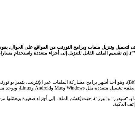
بيق الأسرع و الأسهل والأخف لتحميل وتنزيل ملفات وبرامج التورنت من المواقع على 
لتوزيع الفائق من بت تورنت لمشاركة ملفات نظير إلى نظير (“”P2P””). إن تقسيم الملف القابل للتنزيل 
هو برنامج مجاني لتنزيل الملفات باستخدام بروتوكول التورنت (BitTorrent)، وهو أحد أشهر برامج مشاركة
Andr وLinux، ويوجد منه إصدارات سطح مكتب.
 بـ “سيدرز” و”بيرز”)، حيث يُقسّم الملف إلى أجزاء صغيرة ويحمّلها م
تف الذكية.