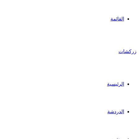
القائمة
زركشات
الرئيسية
الدردشة