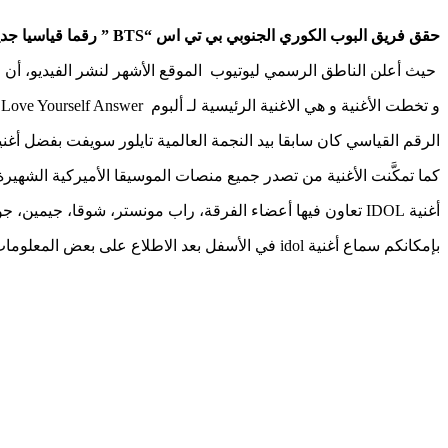
حقق فريق البوب الكوري الجنوبي بي تي اس “BTS ” رقما قياسيا جديدا على منصة يوتيوب بأغنيته الجديدة IDOL التي تم إطلاقها في شهر آب 2018 .
حيث أعلن الناطق الرسمي ليوتيوب الموقع الأشهر لنشر الفيديو، أن الأغنية حققت 45 مليون مشاهدة بأول أربع وعشرين ساعة من نزولها ، ما اعتبر رقما قياسيا
و تخطت الأغنية و هي الاغنية الرئيسية لـ ألبوم Love Yourself Answer باليوم الرابع حاجز الـ 95 مليون مشاهدة.
الرقم القياسي كان سابقا بيد النجمة العالمية تايلور سويفت بفضل أغنيتها Look What You Made Me Do التي حققت 43 مشاهدة خلال أول 24 
كما تمكَّنت الأغنية من تصدر جميع منصات الموسيقا الأميركية الشهيرة مثل iTunes و fy
أغنية IDOL تعاون فيها أعضاء الفرقة، راب مونستر، شوقا، جيمين، جونغوك، جيهوب، في، وجين مع المغنية الأميركية نيكي ميناج.
بإمكانكم سماع أغنية idol في الأسفل بعد الاطلاع على بعض المعلومات عن فرقة بي تي اس الكورية الجنوبية.