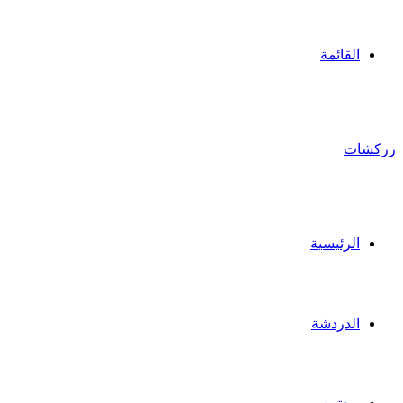
القائمة
زركشات
الرئيسية
الدردشة