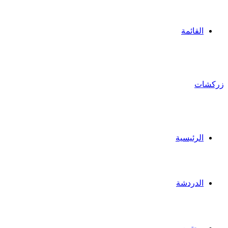
القائمة
زركشات
الرئيسية
الدردشة