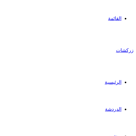
القائمة
زركشات
الرئيسية
الدردشة