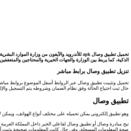
تحميل تطبيق وصال apk للأندرويد والآيفون من وزارة
الذكية، كما يربط بين الوزارة والجهات الخيرية والمحتاجين والمتعففي
تنزيل تطبيق وصال برابط مباشر
تحميل وتثبيت تطبيق وصال عبر الروابط أسفل الموضوع بروابط مباشرة apk ومن متجر آبل os
حال ثبت احتياج الحالة وفق نظام الضمان وشروطه يتم التسجيل والإل
تطبيق وصال
وهو تطبيق إلكتروني يمكن تحميله على مختلف أنواع الهواتف، ويمكن 
تيح مبادرة وصال أو تطبيق وصال لفاعلي الخير داخل المملكة العربية ا
صحة المعلومات المسجلة، وفي حال كانت المعلومات صحيحة وثبت أن ال