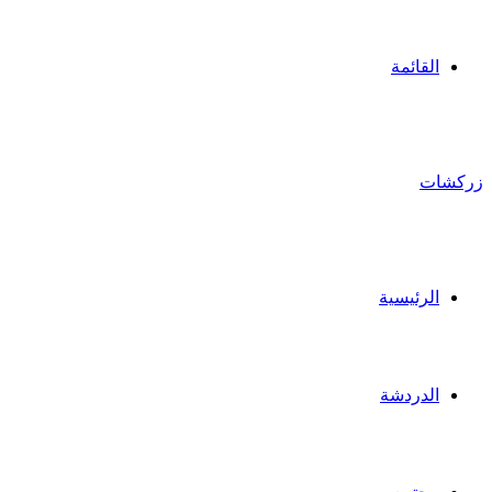
القائمة
زركشات
الرئيسية
الدردشة