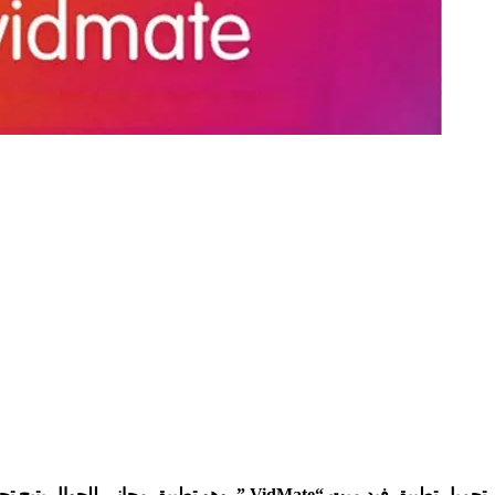
تحميل تطبيق فيد ميت “VidMate ” وهو تطبيق مجاني للجوال يتيح تحميل مقاطع الفيديو والموسيقى من شبكة الإنترنت بسهولة وسرعة فائقة.