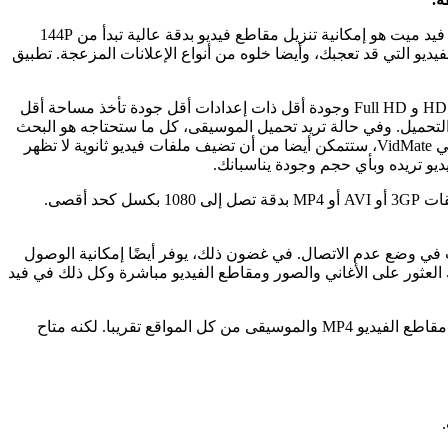
تطبيقًا بسيطًا وفعالًا لتنزيل موسيقى ومقاطع فيديو YouTube وأيضا عديد مواقع أخرى مثل فيسبوك. من بين نقاط قوة التطبيق فيد ميت هو إمكانية تنزيل مقاطع فيديو بدقة عالية تبدأ من 144P
وصيات الفيديو التي قد تعجبك، وأيضا خلوه من أنواع الإعلانات المزعجة. تطبيق
تيح لك فيد ميت على أغلب مواقع الفيديوهات والأغاني أن تختار الجودة التي تريد أن تشاهد بها وتحمل بها الفيديوهات والأغاني بما في ذلك دقة HD و Full HD وجودة أقل ذات إعدادات أقل جودة تأخذ مساحة أقل
 التحميل. وفي حالة تريد تحميل الموسيقى، كل ما ستحتاجه هو البحث
في خانة البحث في أكثر من عشرين منصة مختلفة تم إعدادها بشكل سابق، وستتمكن من تحميل أغانيك المفضلة. من بين الخيارات الأخرى في VidMate، ستتمكن أيضا من أن تضيف ملفات فيديو ثانوية لا تظهر
و تريده وبأي حجم وجودة يناسبانك.
والوصول إلى أحدث الفيديوهات. يمكن للمستخدم بتنزيل مقاطع الفيديو بتنسيقات 3GP أو AVI أو MP4 بدقة تصل إلى 1080 بكسل كحد أقصى.
البودكاست في وضع عدم الاتصال. في غضون ذلك، يوفر أيضًا إمكانية الوصول
 العثور على الأغاني والصور ومقاطع الفيديو مباشرة وكل ذلك في فيد
سواء كان ذلك لجمع كل مقاطع الفيديو لفنانك المفضل أو تنزيل ألبومات بتنسيق MP3 ، فإن VidMate هو أحد أفضل تطبيقات Android لتنزيل مقاطع الفيديو MP4 والموسيقى من كل المواقع تقريبا. لكنه متاح