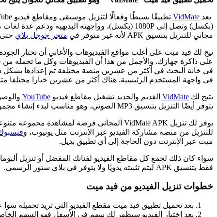
يعد
VidMate
(بكسل) وتصل إلى 1080P (بكسل)، وواجهته البديهية و
مجاني للتنزيل بتنسيق APK لأنه غير متوفر في
متجر جوجل بلاي
حتى في 
على ذاكرة جهازك. والأجمل من هذا أن الفيديوهات وكل ما تحمله من في
في واجهة المستخدم الرئيسية. هناك أكثر من عشرين خيارا مختلفا مت
يتيح لك
VidMate
القديم والجديد تشغيل مقاطع فيديو
YouTube
يتوفر أيضًا التنزيل بتنسيق MP3 الصوتي، وهو مناسب لبدء إنشاء مجموعة موسيقية.
يوفر لك تنزيل VidMate APK المجاني فرصة لمش
للتنزيل من منصة مشاركة الفيديو عبر الإنترنت مثل يوتيوب، و
فيسبوك
ميت عبر الإنترنت دون الحاجة إلى أي تطبيق بديل.
فقط بتنسيق APK ليتم تثبيته يدويًا ولا يتوفر في بلاي ستور الرسمي.
خطوات تنزيل الفيديو من فيد ميت
بعد تحميل تطبيق فيد ميت مقطع الفيديو التي تريد تحميله سوا 
بعد اختيار الفيديو سيظهر لك سهم في الأسفل فهو السهم الخاص