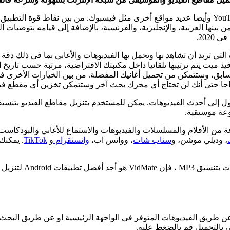
دعم عدة لغات من بينها العربية، والإنجليزية، والفرنسية، بالإضافة إلى قيامه بت
2020.
د ميت يتم ترتيبها تلقائيا داخل مكتبتك الافتراضية، مرتبة حسب تاريخ
احا حتى أنك لن تحتاج أي محرك بحث آخر وستتمكن تخزين أي مقطع فيدي
اهدة مجموعة متنوعة من الأفلام والمسلسلات والفيديوهات والاستماع للأغاني و
، وديلي موشن، و
سناب شات
، وواتس اب،
وانستقرام
و
TikTok
. يمكنك
عن طريق الفيديوهات المتوفر في الواجهة الرئيسية او عن طريق البحث.
 بالتحميل قم بالضغط عليه.