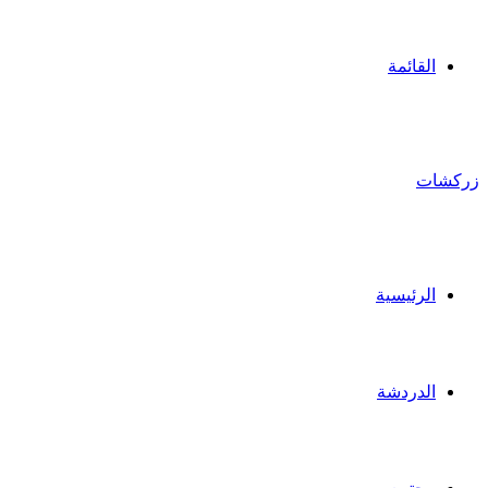
القائمة
زركشات
الرئيسية
الدردشة