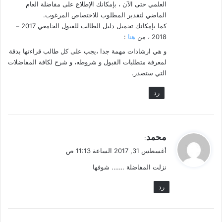
العلمي حتى الآن ، بإمكانك الإطلاع على مفاضلة العام
الماضي لتقدير المطلوب للاختصاص المرغوب.
كما بإمكانك تحميل دليل الطالب للقبول الجامعي 2017 –
2018 ، من
هنا
:
و هي ارشادات مهمة جدا ،يجب على كل طالب قراءتها بدقة
لمعرفة متطلبات القبول و شروطه، و شرح لكافة المفاضلات
التي ستصدر.
رد
ي
محمد
:
ق
أغسطس 31, 2017 الساعة 11:13 ص
و
نزلت المفاضلة ……. شوفها
ل
رد