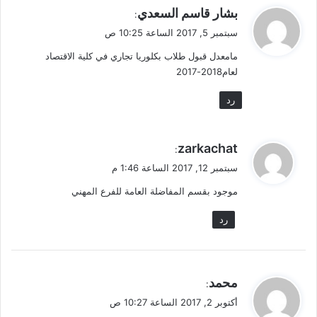
ي
بشار قاسم السعدي
:
ق
سبتمبر 5, 2017 الساعة 10:25 ص
و
مامعدل قبول طلاب بكلوريا تجاري في كلية الاقتصاد
ل
لعام2018-2017
رد
ي
zarkachat
:
ق
سبتمبر 12, 2017 الساعة 1:46 م
و
موجود بقسم المفاضلة العامة للفرع المهني
ل
رد
ي
محمد
:
ق
أكتوبر 2, 2017 الساعة 10:27 ص
و