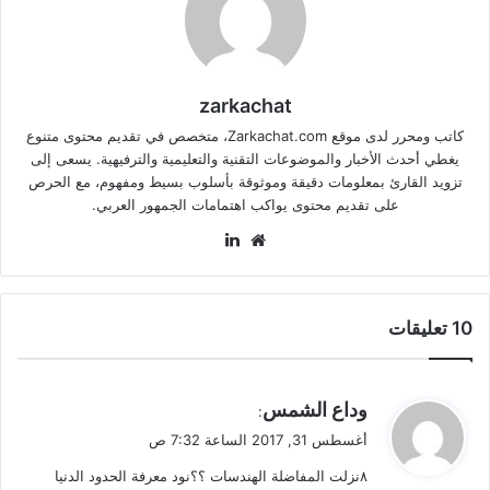
zarkachat
كاتب ومحرر لدى موقع Zarkachat.com، متخصص في تقديم محتوى متنوع
يغطي أحدث الأخبار والموضوعات التقنية والتعليمية والترفيهية. يسعى إلى
تزويد القارئ بمعلومات دقيقة وموثوقة بأسلوب بسيط ومفهوم، مع الحرص
على تقديم محتوى يواكب اهتمامات الجمهور العربي.
موقع
لينكدإن
الويب
‫10 تعليقات
ي
وداع الشمس
:
ق
أغسطس 31, 2017 الساعة 7:32 ص
و
٨نزلت المفاضلة الهندسات ؟؟نود معرفة الحدود الدنيا
ل