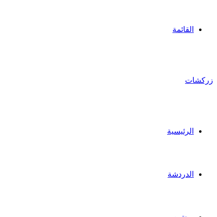
القائمة
زركشات
الرئيسية
الدردشة