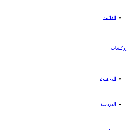
القائمة
زركشات
الرئيسية
الدردشة