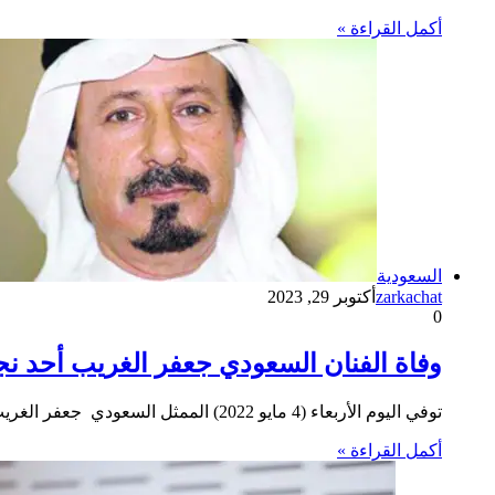
أكمل القراءة »
السعودية
zarkachat
أكتوبر 29, 2023
0
وفاة الفنان السعودي ‎جعفر الغريب أحد نجوم مسلسل طاش ماطاش عن عمر يناهز 66 عاما بعد صراع مع المرض
توفي اليوم الأربعاء (4 مايو 2022) الممثل السعودي جعفر الغريب عن عمر ناهز 66 عاماً ، وذلك بعد معاناة مع…
أكمل القراءة »