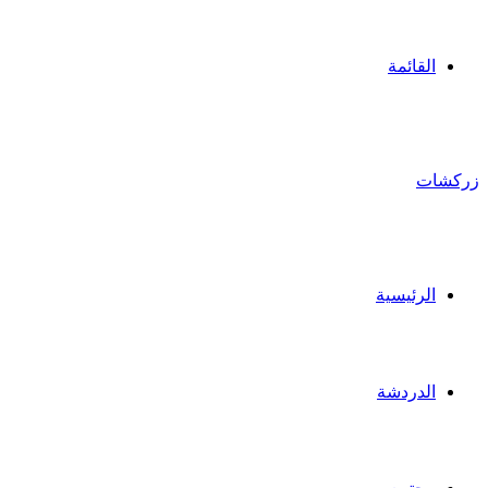
القائمة
زركشات
الرئيسية
الدردشة