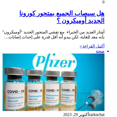
0
هل سيصاب الجميع بمتحور كورونا
الجديد أوميكرون ؟
أشار العديد من الخبراء مع تفشي المتحور الجديد “أوميكرون”
بأنه معد للغاية، لكن يبدو أنه أقل قدرة على إحداث إصابات…
أكمل القراءة »
صحة
zarkachat
أكتوبر 29, 2023