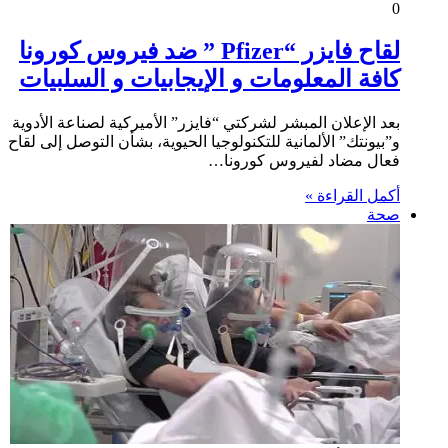
0
لقاح فايزر “Pfizer ” ضد فيروس كورونا
كافة المعلومات و الإيجابيات و السلبيات
بعد الإعلان المبشر لشركتي “فايزر” الأميركية لصناعة الأدوية
و”بيونتك” الألمانية للتكنولوجيا الحيوية، بشأن التوصل إلى لقاح
فعال مضاد لفيروس كورونا…
أكمل القراءة »
صحة