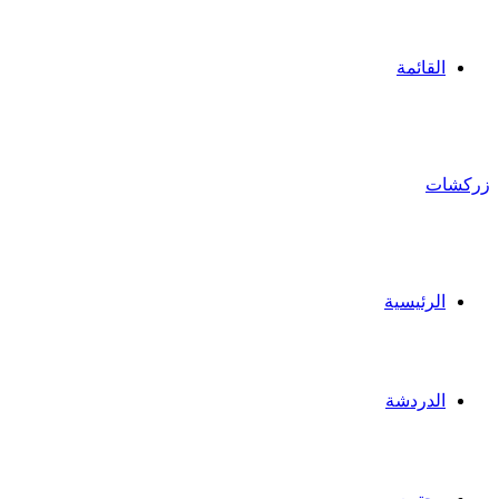
القائمة
زركشات
الرئيسية
الدردشة