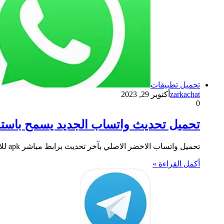
تحميل تطبيقات
zarkachat
أكتوبر 29, 2023
0
تحميل تحديث واتساب الجديد يسمح باست
تحميل واتساب الاخضر الاصلي بآخر تحديث برابط مباشر apk للاندرويد و الايفون والذي بات يتيح استخدام حساب واحد على 4…
أكمل القراءة »