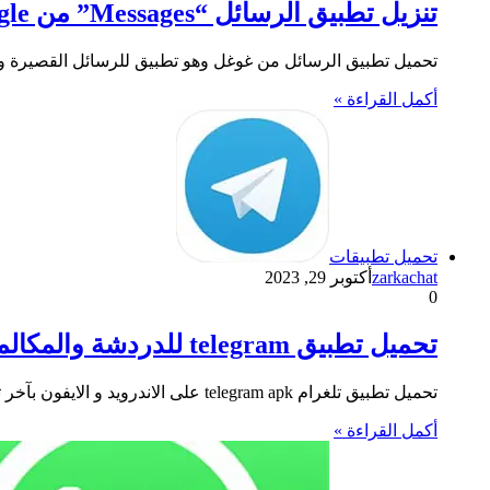
تنزيل تطبيق الرسائل “Messages” من Google لإرسال رسائل SMS و MMS والدردشة عبر الهاتف
تحميل تطبيق الرسائل من غوغل وهو تطبيق للرسائل القصيرة وا
أكمل القراءة »
تحميل تطبيقات
zarkachat
أكتوبر 29, 2023
0
تحميل تطبيق telegram للدردشة والمكالمات والمراسلة ومتابعة الأخبار والشبكات الاجتماعية
تحميل تطبيق تلغرام telegram apk على الاندرويد و الايفون بآخر تحديث أحد برامج المراسلة الفورية و الدردشة والمكالمات وإنشاء المجموعات…
أكمل القراءة »