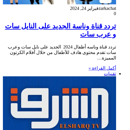
zarkachat
فبراير 24, 2024
0
تردد قناة وناسة الجديد على النايل سات
و عرب سات
تردد قناة وناسه أطفال 2024 الجديد على نايل سات وعرب
سات تقدم محتوى هادف للأطفال من خلال أفلام الكرتون
المميزة…
أكمل القراءة »
تقنيات