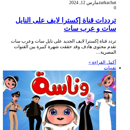
zarkachat
مارس 12, 2024
0
ترددات قناة إكسترا لايف على النايل
سات و عرب سات
تردد قناة إكسترا لايف الجديد على نايل سات وعرب سات
تقدم محتوى هادف وقد حققت شهرة كبيرة بين القنوات
المصرية…
أكمل القراءة »
تقنيات