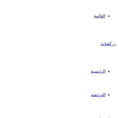
القائمة
زركشات
الرئيسية
الدردشة