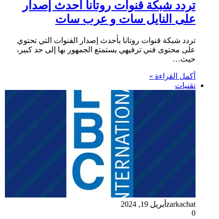
تردد شبكة قنوات روتانا أحدث إصدار
على النايل سات و عرب سات
تردد شبكة قنوات روتانا بأحدث إصدار القنوات التي تحتوي
على محتوى فني ترفيهي يستمتع الجمهور بها إلى حد كبير،
حيث…
أكمل القراءة »
تقنيات
zarkachat
أبريل 19, 2024
0