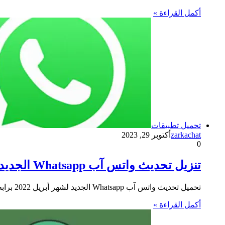
أكمل القراءة »
تحميل تطبيقات
zarkachat
أكتوبر 29, 2023
0
تنزيل تحديث واتس آب Whatsapp الجديد يحمل اضافة الـ react على الرسائل وميزة الرسم داخل التطبيق
تحميل تحديث واتس آب Whatsapp الجديد لشهر أبريل 2022 برابط apk للاندرويد و الايفون وهو البرنامج الأشهر للتراسل الفوري على…
أكمل القراءة »