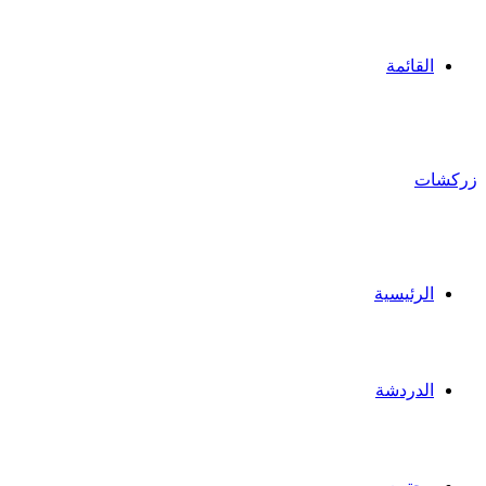
القائمة
زركشات
الرئيسية
الدردشة