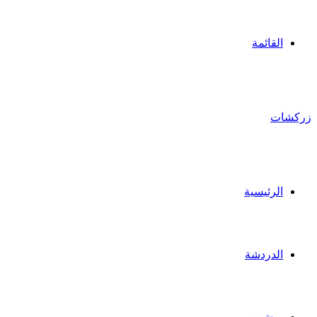
القائمة
زركشات
الرئيسية
الدردشة