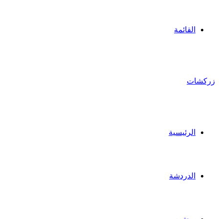
القائمة
زركشات
الرئيسية
الدردشة