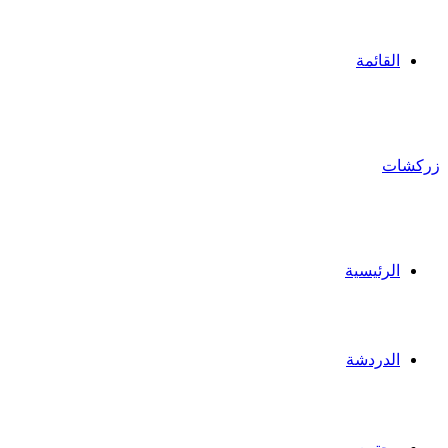
القائمة
زركشات
الرئيسية
الدردشة