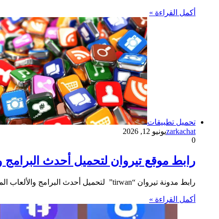
أكمل القراءة »
تحميل تطبيقات
zarkachat
يونيو 12, 2026
0
رابط موقع تيروان لتحميل أحدث البرامج والأل
رابط مدونة تيروان “tirwan” لتحميل أحدث البرامج والألعاب المجانية على هواتف الاندرويد و الايفون و الكمبيوتر بروابط مباشرة وموثوقة، حيث…
أكمل القراءة »