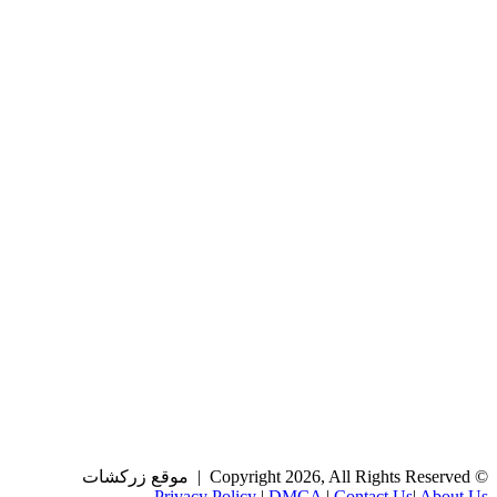
© Copyright 2026, All Rights Reserved | موقع زركشات
Privacy Policy
|
DMCA
|
Contact Us
|
About Us