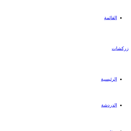
القائمة
زركشات
الرئيسية
الدردشة