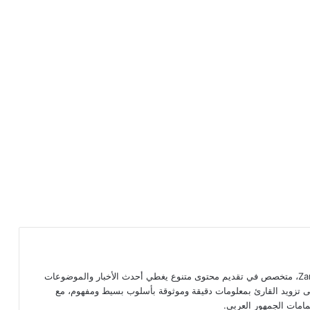
كاتب ومحرر لدى موقع Zarkachat.com، متخصص في تقديم محتوى متنوع يغطي أحدث الأخبار والموضوعات
 إلى تزويد القارئ بمعلومات دقيقة وموثوقة بأسلوب بسيط ومفهوم، مع
امات الجمهور العربي.