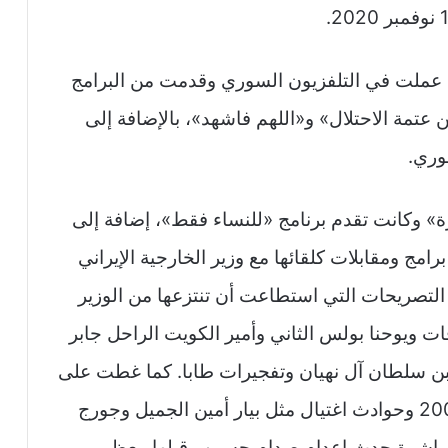
 عملت في التلفزيون السوري وقدمت من البرامج
 عتمة الاحتلال» و«اللهم فاشهد»، بالإضافة إلى
وري.
«الجزيرة» وكانت تقدم برنامج «للنساء فقط»، إضافة إلى
امج ومقابلات كلقائها مع وزير الخارجية الإيراني
التصريحات التي استطاعت أن تنتزعها من الوزير
رفات ويوحنا بولس الثاني وأمير الكويت الراحل جابر
د بن سلطان آل نهيان وتفجيرات طابا. كما غطت على
الهواء حرب إسرائيل على لبنان في تموز 2006 وحوادث اغتيال مثل بيار أمين الجميل وجورج
مباشرة حدث إعدام صدام حسين وقبلها معظم